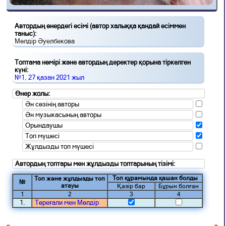
Автордың өнердегі есімі (автор халыққа қандай есіммен
таныс):
Мөлдір Әуелбекова
Топтама нөмірі және автордың деректер қорына тіркелген
күні:
№1, 27 қазан 2021 жыл
Өнер жолы:
Ән сөзінің авторы
Ән музыкасының авторы
Орындаушы
Топ мүшесі
Жұлдызды топ мүшесі
Автордың топтары мен жұлдызды топтарының тізімі:
Топ құрамында қашан болды
Топ және жұлдызды топ
№
атауы
Қазір бар
Бұрын болған
1
2
3
4
1.
Төреғали мен Мөлдір
«
»