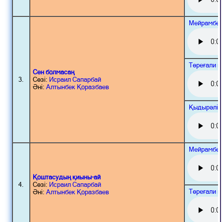
Мейрамбек
Төреғали 
Сен болмасаң
3.
Сөзі:
Исраил Сапарбай
Әні:
Алтынбек Қоразбаев
Қыдырәлі 
Мейрамбек
Қоштасудың қиыны-ай
4.
Сөзі:
Исраил Сапарбай
Төреғали 
Әні:
Алтынбек Қоразбаев