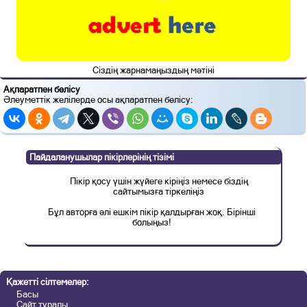
Сіздің жарнамаңыздың мәтіні
Ақпаратпен бөлісу
Әлеуметтік желілерде осы ақпаратпен бөлісу:
Пайдаланушылар пікірлерінің тізімі
Пікір қосу үшін жүйеге кіріңіз немесе біздің
сайтымызға тіркеліңіз
Бұл авторға әлі ешкім пікір қалдырған жоқ. Бірінші
болыңыз!
Қажетті сілтемелер:
Басы
Сайт туралы