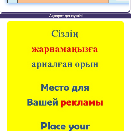
Ақпарат демеушісі