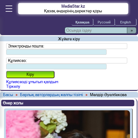
MediaStar.kz
Қазақ әндерінің деректер қоры
»
Жүйеге кіру
Электронды пошта:
Құпиясөз:
Құпиясөзді ұмытып қалдым
Тіркелу
Басы
»
Барлық авторлардың жалпы тізімі
»
Мөлдір Әуелбекова
Өнер жолы