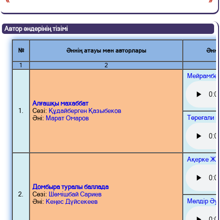
Автор әндерінің тізімі
№
Әннің атауы мен авторлары
Әнні
1
2
Мейрамбек
Алғашқы махаббат
1.
Сөзі:
Құдайберген Қазыбеков
Төреғали 
Әні:
Марат Омаров
Ақерке Жә
Домбыра туралы баллада
2.
Сөзі:
Шөмішбай Сариев
Мөлдір Әу
Әні:
Кеңес Дүйсекеев